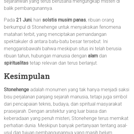
sejarahwan yang terus berusaha mengungkap misteri di
balik pembangunannya.
Pada
21 Juni
, hari
solstis musim panas
, ribuan orang
berkumpul di Stonehenge untuk menyaksikan fenomena
matahari terbit, yang menciptakan pemandangan
spektakuler di antara batu-batu besar tersebut. Ini
menggarisbawahi bahwa meskipun situs ini telah berusia
ribuan tahun, hubungan manusia dengan
alam
dan
spiritualitas
tetap relevan dan terus berlanjut.
Kesimpulan
Stonehenge
adalah monumen yang tak hanya menjadi saksi
bisu perjalanan panjang sejarah manusia, tetapi juga simbol
dari pencapaian teknis, budaya, dan spiritual masyarakat
prasejarah. Dengan arsitektur yang luar biasa dan
keberadaan yang penuh misteri, Stonehenge terus memikat
perhatian dunia. Meskipun banyak pertanyaan tentang asal-
usul dan tujuan pembangunannya yang masih belum