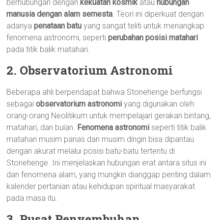
berhubungan dengan
kekuatan kosmik
atau
hubungan
manusia dengan alam semesta
. Teori ini diperkuat dengan
adanya
penataan batu
yang sangat teliti untuk menangkap
fenomena astronomi, seperti
perubahan posisi matahari
pada titik balik matahari.
2. Observatorium Astronomi
Beberapa ahli berpendapat bahwa Stonehenge berfungsi
sebagai
observatorium astronomi
yang digunakan oleh
orang-orang Neolitikum untuk mempelajari gerakan bintang,
matahari, dan bulan.
Fenomena astronomi
seperti titik balik
matahari musim panas dan musim dingin bisa dipantau
dengan akurat melalui posisi batu-batu tertentu di
Stonehenge. Ini menjelaskan hubungan erat antara situs ini
dan fenomena alam, yang mungkin dianggap penting dalam
kalender pertanian atau kehidupan spiritual masyarakat
pada masa itu.
3. Pusat Penyembuhan