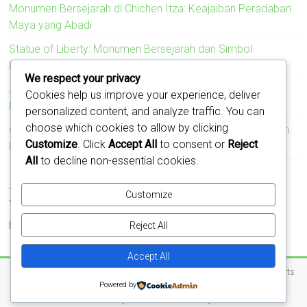
Monumen Bersejarah di Chichen Itza: Keajaiban Peradaban
Maya yang Abadi
Statue of Liberty: Monumen Bersejarah dan Simbol
Kebebasan Amerika Serikat
We respect your privacy
Acropolis: Monumen Bersejarah yang Menyimbolkan
Cookies help us improve your experience, deliver
Kejayaan Peradaban Yunani Kuno
personalized content, and analyze traffic. You can
choose which cookies to allow by clicking
Colosseum: Monumen Bersejarah yang Mengukir Kejayaan
Customize
. Click
Accept All
to consent or
Reject
Romawi
All
to decline non-essential cookies.
Recent Comments
Customize
No comments to show.
Reject All
Accept All
Copyright © 2026
Jejak Monumen – Cerita di Balik Batu dan Waktu
. All rights
Powered by
reserved.
Theme:
Accelerate
by ThemeGrill. Powered by
WordPress
.