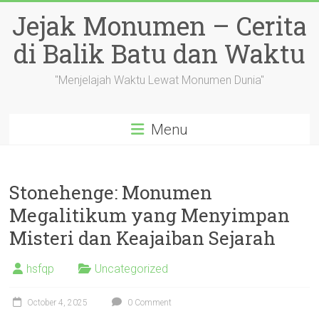
Skip
Jejak Monumen – Cerita
to
content
di Balik Batu dan Waktu
"Menjelajah Waktu Lewat Monumen Dunia"
Menu
Stonehenge: Monumen
Megalitikum yang Menyimpan
Misteri dan Keajaiban Sejarah
hsfqp
Uncategorized
October 4, 2025
0 Comment