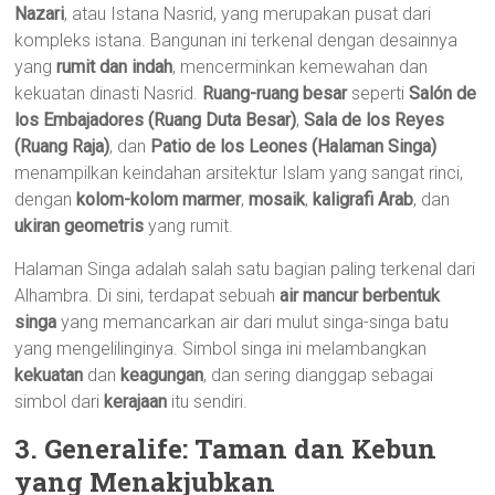
Nazari
, atau Istana Nasrid, yang merupakan pusat dari
kompleks istana. Bangunan ini terkenal dengan desainnya
yang
rumit dan indah
, mencerminkan kemewahan dan
kekuatan dinasti Nasrid.
Ruang-ruang besar
seperti
Salón de
los Embajadores (Ruang Duta Besar)
,
Sala de los Reyes
(Ruang Raja)
, dan
Patio de los Leones (Halaman Singa)
menampilkan keindahan arsitektur Islam yang sangat rinci,
dengan
kolom-kolom marmer
,
mosaik
,
kaligrafi Arab
, dan
ukiran geometris
yang rumit.
Halaman Singa adalah salah satu bagian paling terkenal dari
Alhambra. Di sini, terdapat sebuah
air mancur berbentuk
singa
yang memancarkan air dari mulut singa-singa batu
yang mengelilinginya. Simbol singa ini melambangkan
kekuatan
dan
keagungan
, dan sering dianggap sebagai
simbol dari
kerajaan
itu sendiri.
3. Generalife: Taman dan Kebun
yang Menakjubkan