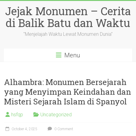
Skip
Jejak Monumen – Cerita
to
content
di Balik Batu dan Waktu
"Menjelajah Waktu Lewat Monumen Dunia"
Menu
Alhambra: Monumen Bersejarah
yang Menyimpan Keindahan dan
Misteri Sejarah Islam di Spanyol
hsfqp
Uncategorized
October 4, 2025
0 Comment