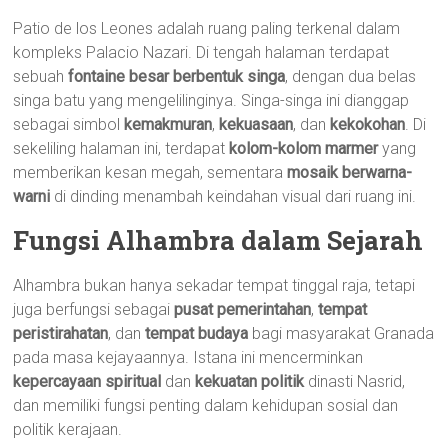
Patio de los Leones adalah ruang paling terkenal dalam
kompleks Palacio Nazari. Di tengah halaman terdapat
sebuah
fontaine besar berbentuk singa
, dengan dua belas
singa batu yang mengelilinginya. Singa-singa ini dianggap
sebagai simbol
kemakmuran
,
kekuasaan
, dan
kekokohan
. Di
sekeliling halaman ini, terdapat
kolom-kolom marmer
yang
memberikan kesan megah, sementara
mosaik berwarna-
warni
di dinding menambah keindahan visual dari ruang ini.
Fungsi Alhambra dalam Sejarah
Alhambra bukan hanya sekadar tempat tinggal raja, tetapi
juga berfungsi sebagai
pusat pemerintahan
,
tempat
peristirahatan
, dan
tempat budaya
bagi masyarakat Granada
pada masa kejayaannya. Istana ini mencerminkan
kepercayaan spiritual
dan
kekuatan politik
dinasti Nasrid,
dan memiliki fungsi penting dalam kehidupan sosial dan
politik kerajaan.