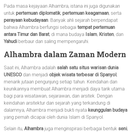
Pada masa kejayaan Alhambra, istana ini juga digunakan
untuk
pertemuan diplomatik
,
pertemuan keagamaan
, serta
perayaan kebudayaan
. Banyak ahli sejarah berpendapat
bahwa Alhambra berfungsi sebagai
tempat pertemuan
antara Timur dan Barat
, di mana budaya
Islam
,
Kristen
, dan
Yahudi
berbaur dan saling mempengaruhi.
Alhambra dalam Zaman Modern
Saat ini, Alhambra adalah
salah satu situs warisan dunia
UNESCO
dan menjadi
objek wisata terbesar di Spanyol
,
menarik jutaan pengunjung setiap tahun. Keindahan dan
keunikannya membuat Alhambra menjadi daya tarik utama
bagi para wisatawan, sejarawan, dan arsitek. Dengan
keindahan arsitektur dan sejarah yang terkandung di
dalamnya, Alhambra menjadi bukti nyata
keunggulan budaya
yang pernah dicapai oleh dunia Islam di Spanyol.
Selain itu,
Alhambra
juga menginspirasi berbagai bentuk
seni
,