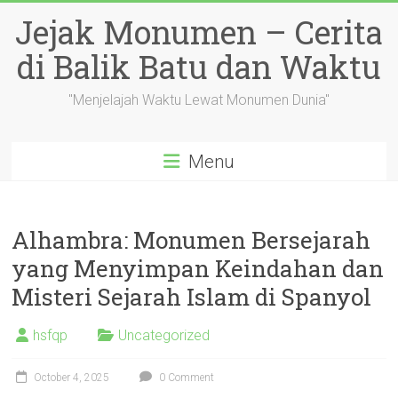
Skip
Jejak Monumen – Cerita
to
content
di Balik Batu dan Waktu
"Menjelajah Waktu Lewat Monumen Dunia"
Menu
Alhambra: Monumen Bersejarah
yang Menyimpan Keindahan dan
Misteri Sejarah Islam di Spanyol
hsfqp
Uncategorized
October 4, 2025
0 Comment