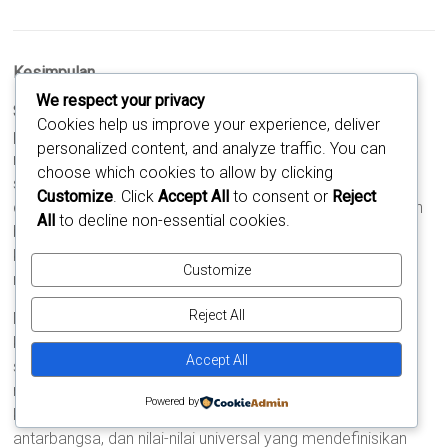
Kesimpulan
We respect your privacy
Statue of Liberty
bukan hanya sebuah patung besar di
Cookies help us improve your experience, deliver
pelabuhan New York, melainkan sebuah simbol kuat yang
personalized content, and analyze traffic. You can
menginspirasi jutaan orang di seluruh dunia. Dari kisah
choose which cookies to allow by clicking
sejarahnya sebagai hadiah persahabatan antara Prancis
Customize
. Click
Accept All
to consent or
Reject
dan Amerika, hingga perannya sebagai mercusuar harapan
All
to decline non-essential cookies.
bagi para imigran, patung ini tetap menjadi lambang
kebebasan, demokrasi, dan perjuangan manusia untuk
Customize
meraih hak-hak asasinya.
Reject All
Monumen bersejarah ini terus menjadi pengingat bahwa
kebebasan adalah hak yang berharga dan bahwa harapan
Accept All
selalu ada bagi mereka yang berani mengejar impian dan
masa depan yang lebih baik. Patung Liberty mengajarkan
Powered by
kita tentang pentingnya solidaritas, persahabatan
antarbangsa, dan nilai-nilai universal yang mendefinisikan