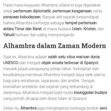
Pada masa kejayaan Alhambra, istana ini juga digunakan
untuk
pertemuan diplomatik
,
pertemuan keagamaan
, serta
perayaan kebudayaan
. Banyak ahli sejarah berpendapat
bahwa Alhambra berfungsi sebagai
tempat pertemuan
antara Timur dan Barat
, di mana budaya
Islam
,
Kristen
, dan
Yahudi
berbaur dan saling mempengaruhi.
Alhambra dalam Zaman Modern
Saat ini, Alhambra adalah
salah satu situs warisan dunia
UNESCO
dan menjadi
objek wisata terbesar di Spanyol
,
menarik jutaan pengunjung setiap tahun. Keindahan dan
keunikannya membuat Alhambra menjadi daya tarik utama
bagi para wisatawan, sejarawan, dan arsitek. Dengan
keindahan arsitektur dan sejarah yang terkandung di
dalamnya, Alhambra menjadi bukti nyata
keunggulan budaya
yang pernah dicapai oleh dunia Islam di Spanyol.
Selain itu,
Alhambra
juga menginspirasi berbagai bentuk
seni
,