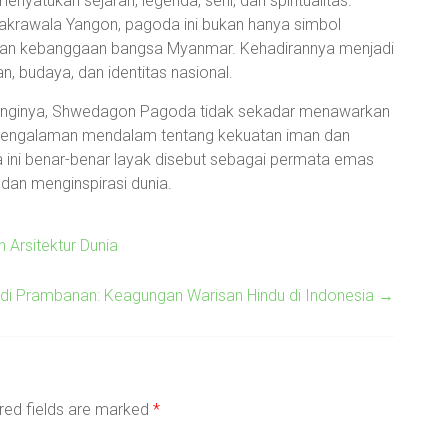
tukan sejarah, legenda, seni, dan spiritualitas.
krawala Yangon, pagoda ini bukan hanya simbol
 dan kebanggaan bangsa Myanmar. Kehadirannya menjadi
, budaya, dan identitas nasional.
unginya, Shwedagon Pagoda tidak sekadar menawarkan
a pengalaman mendalam tentang kekuatan iman dan
a ini benar-benar layak disebut sebagai permata emas
 dan menginspirasi dunia.
 Arsitektur Dunia
di Prambanan: Keagungan Warisan Hindu di Indonesia
→
red fields are marked
*