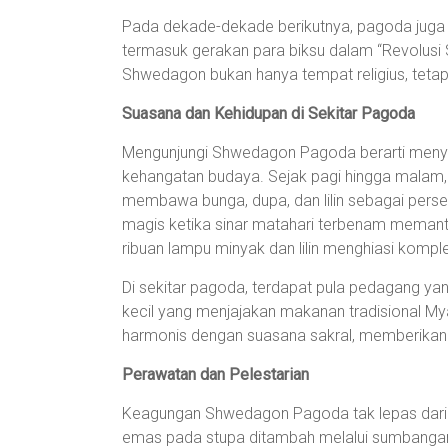
Pada dekade-dekade berikutnya, pagoda juga m
termasuk gerakan para biksu dalam “Revolusi 
Shwedagon bukan hanya tempat religius, tetapi
Suasana dan Kehidupan di Sekitar Pagoda
Mengunjungi Shwedagon Pagoda berarti menyela
kehangatan budaya. Sejak pagi hingga malam,
membawa bunga, dupa, dan lilin sebagai pers
magis ketika sinar matahari terbenam memantu
ribuan lampu minyak dan lilin menghiasi komp
Di sekitar pagoda, terdapat pula pedagang yang 
kecil yang menjajakan makanan tradisional M
harmonis dengan suasana sakral, memberikan
Perawatan dan Pelestarian
Keagungan Shwedagon Pagoda tak lepas dari u
emas pada stupa ditambah melalui sumbangan m