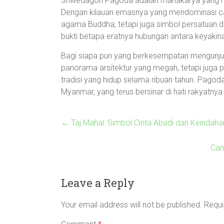
Shwedagon Pagoda adalah mahakarya yang menya
Dengan kilauan emasnya yang mendominasi ca
agama Buddha, tetapi juga simbol persatuan
bukti betapa eratnya hubungan antara keyakinan
Bagi siapa pun yang berkesempatan mengunj
panorama arsitektur yang megah, tetapi jug
tradisi yang hidup selama ribuan tahun. Pagod
Myanmar, yang terus bersinar di hati rakyatnya
←
Taj Mahal: Simbol Cinta Abadi dan Keindahan
Can
Leave a Reply
Your email address will not be published.
Requi