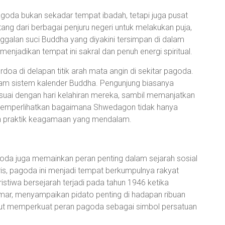
oda bukan sekadar tempat ibadah, tetapi juga pusat
ang dari berbagai penjuru negeri untuk melakukan puja,
ggalan suci Buddha yang diyakini tersimpan di dalam
enjadikan tempat ini sakral dan penuh energi spiritual.
erdoa di delapan titik arah mata angin di sekitar pagoda.
alam sistem kalender Buddha. Pengunjung biasanya
uai dengan hari kelahiran mereka, sambil memanjatkan
 memperlihatkan bagaimana Shwedagon tidak hanya
ah praktik keagamaan yang mendalam.
goda juga memainkan peran penting dalam sejarah sosial
ris, pagoda ini menjadi tempat berkumpulnya rakyat
stiwa bersejarah terjadi pada tahun 1946 ketika
ar, menyampaikan pidato penting di hadapan ribuan
ut memperkuat peran pagoda sebagai simbol persatuan