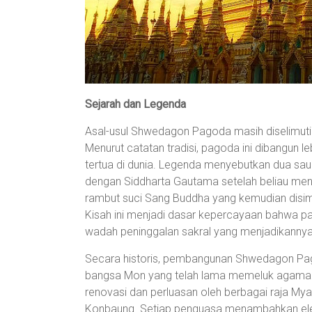
Sejarah dan Legenda
Asal-usul Shwedagon Pagoda masih diselimuti 
Menurut catatan tradisi, pagoda ini dibangun le
tertua di dunia. Legenda menyebutkan dua sau
dengan Siddharta Gautama setelah beliau me
rambut suci Sang Buddha yang kemudian disim
Kisah ini menjadi dasar kepercayaan bahwa p
wadah peninggalan sakral yang menjadikannya 
Secara historis, pembangunan Shwedagon Pago
bangsa Mon yang telah lama memeluk agama 
renovasi dan perluasan oleh berbagai raja My
Konbaung. Setiap penguasa menambahkan elem