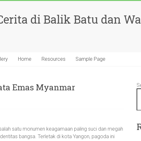
rita di Balik Batu dan W
lery
Home
Resources
Sample Page
mata Emas Myanmar
S
alah satu monumen keagamaan paling suci dan megah
entitas bangsa. Terletak di kota Yangon, pagoda ini