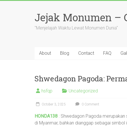
Skip
to
Jejak Monumen – Ce
content
"Menjelajah Waktu Lewat Monumen Dunia"
About
Blog
Contact
FAQ
Gal
Shwedagon Pagoda: Per
hsfqp
Uncategorized
October 3, 2025
0 Comment
HONDA138
: Shwedagon Pagoda merupakan s
di Myanmar, bahkan dianggap sebagai simbol id