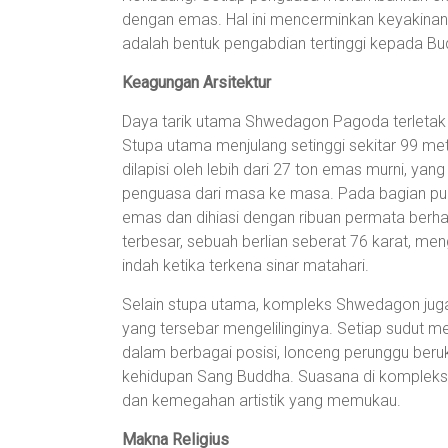
dengan emas. Hal ini mencerminkan keyaki
adalah bentuk pengabdian tertinggi kepada B
Keagungan Arsitektur
Daya tarik utama Shwedagon Pagoda terletak
Stupa utama menjulang setinggi sekitar 99 mete
dilapisi oleh lebih dari 27 ton emas murni, y
penguasa dari masa ke masa. Pada bagian punc
emas dan dihiasi dengan ribuan permata berharg
terbesar, sebuah berlian seberat 76 karat, me
indah ketika terkena sinar matahari.
Selain stupa utama, kompleks Shwedagon juga d
yang tersebar mengelilinginya. Setiap sudut mem
dalam berbagai posisi, lonceng perunggu ber
kehidupan Sang Buddha. Suasana di kompleks i
dan kemegahan artistik yang memukau.
Makna Religius