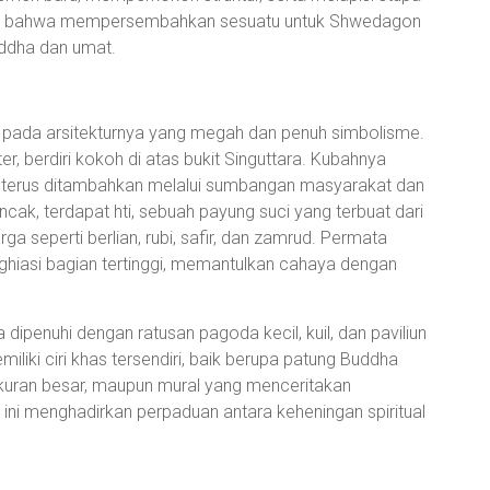
nan bahwa mempersembahkan sesuatu untuk Shwedagon
uddha dan umat.
 pada arsitekturnya yang megah dan penuh simbolisme.
r, berdiri kokoh di atas bukit Singuttara. Kubahnya
ang terus ditambahkan melalui sumbangan masyarakat dan
ak, terdapat hti, sebuah payung suci yang terbuat dari
a seperti berlian, rubi, safir, dan zamrud. Permata
nghiasi bagian tertinggi, memantulkan cahaya dengan
ipenuhi dengan ratusan pagoda kecil, kuil, dan paviliun
iliki ciri khas tersendiri, baik berupa patung Buddha
ukuran besar, maupun mural yang menceritakan
ni menghadirkan perpaduan antara keheningan spiritual