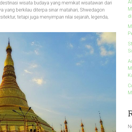
A
s destinasi wisata budaya yang memikat wisatawan dari
M
 yang berkilau diterpa sinar matahari, Shwedagon
d
ktur, tetapi juga menyimpan nilai sejarah, legenda,
M
P
S
S
A
M
K
C
M
N