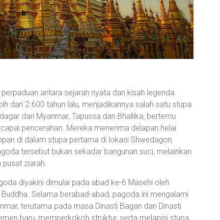
perpaduan antara sejarah nyata dan kisah legenda.
bih dari 2.600 tahun lalu, menjadikannya salah satu stupa
dagar dari Myanmar, Tapussa dan Bhallika, bertemu
ncapai pencerahan. Mereka menerima delapan helai
pan di dalam stupa pertama di lokasi Shwedagon.
agoda tersebut bukan sekadar bangunan suci, melainkan
pusat ziarah.
da diyakini dimulai pada abad ke-6 Masehi oleh
Buddha. Selama berabad-abad, pagoda ini mengalami
anmar, terutama pada masa Dinasti Bagan dan Dinasti
en baru, memperkokoh struktur, serta melapisi stupa