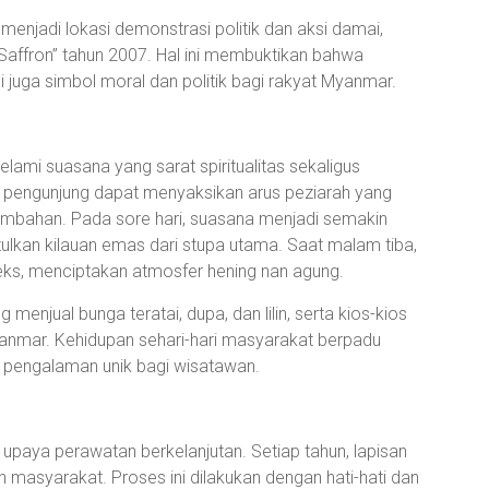
enjadi lokasi demonstrasi politik dan aksi damai,
Saffron” tahun 2007. Hal ini membuktikan bahwa
 juga simbol moral dan politik bagi rakyat Myanmar.
mi suasana yang sarat spiritualitas sekaligus
 pengunjung dapat menyaksikan arus peziarah yang
embahan. Pada sore hari, suasana menjadi semakin
lkan kilauan emas dari stupa utama. Saat malam tiba,
leks, menciptakan atmosfer hening nan agung.
menjual bunga teratai, dupa, dan lilin, serta kios-kios
yanmar. Kehidupan sehari-hari masyarakat berpadu
 pengalaman unik bagi wisatawan.
paya perawatan berkelanjutan. Setiap tahun, lapisan
asyarakat. Proses ini dilakukan dengan hati-hati dan