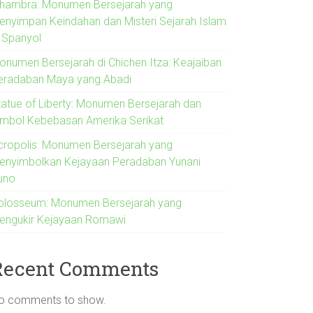
lhambra: Monumen Bersejarah yang
enyimpan Keindahan dan Misteri Sejarah Islam
i Spanyol
onumen Bersejarah di Chichen Itza: Keajaiban
eradaban Maya yang Abadi
tatue of Liberty: Monumen Bersejarah dan
imbol Kebebasan Amerika Serikat
cropolis: Monumen Bersejarah yang
enyimbolkan Kejayaan Peradaban Yunani
uno
olosseum: Monumen Bersejarah yang
engukir Kejayaan Romawi
Recent Comments
o comments to show.