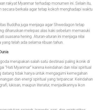
aan rakyat Myanmar terhadap monumen ini. Selain itu,
an secara berkala agar tetap kokoh menghadapi waktu
tas Buddha juga menjaga agar Shwedagon tetap
ung diharuskan melepas alas kaki sebelum memasuki
 suasana hening. Aturan-aturan ini menjaga nilai
a yang telah ada selama ribuan tahun.
Dunia
a merupakan salah satu destinasi paling ikonik di
ai “Hati Myanmar” karena keindahan dan nilai spiritual
g datang tidak hanya untuk mengagumi kemegahan
enangan dan energi spiritual yang terpancar. Keindahan
fi, lukisan, maupun literatur, menjadikannya ikon