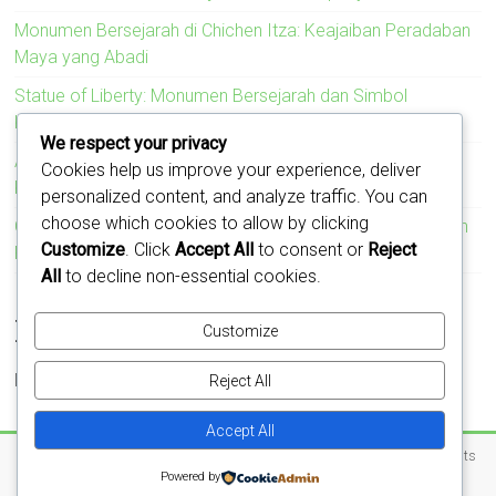
Monumen Bersejarah di Chichen Itza: Keajaiban Peradaban
Maya yang Abadi
Statue of Liberty: Monumen Bersejarah dan Simbol
Kebebasan Amerika Serikat
We respect your privacy
Acropolis: Monumen Bersejarah yang Menyimbolkan
Cookies help us improve your experience, deliver
Kejayaan Peradaban Yunani Kuno
personalized content, and analyze traffic. You can
choose which cookies to allow by clicking
Colosseum: Monumen Bersejarah yang Mengukir Kejayaan
Customize
. Click
Accept All
to consent or
Reject
Romawi
All
to decline non-essential cookies.
Recent Comments
Customize
No comments to show.
Reject All
Accept All
Copyright © 2026
Jejak Monumen – Cerita di Balik Batu dan Waktu
. All rights
Powered by
reserved.