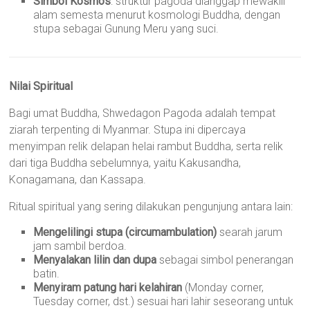
Simbol Kosmos
: struktur pagoda dianggap mewakili
alam semesta menurut kosmologi Buddha, dengan
stupa sebagai Gunung Meru yang suci.
Nilai Spiritual
Bagi umat Buddha, Shwedagon Pagoda adalah tempat
ziarah terpenting di Myanmar. Stupa ini dipercaya
menyimpan relik delapan helai rambut Buddha, serta relik
dari tiga Buddha sebelumnya, yaitu Kakusandha,
Konagamana, dan Kassapa.
Ritual spiritual yang sering dilakukan pengunjung antara lain:
Mengelilingi stupa (circumambulation)
searah jarum
jam sambil berdoa.
Menyalakan lilin dan dupa
sebagai simbol penerangan
batin.
Menyiram patung hari kelahiran
(Monday corner,
Tuesday corner, dst.) sesuai hari lahir seseorang untuk