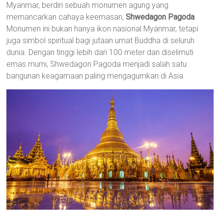
Myanmar, berdiri sebuah monumen agung yang
memancarkan cahaya keemasan,
Shwedagon Pagoda
.
Monumen ini bukan hanya ikon nasional Myanmar, tetapi
juga simbol spiritual bagi jutaan umat Buddha di seluruh
dunia. Dengan tinggi lebih dari 100 meter dan diselimuti
emas murni, Shwedagon Pagoda menjadi salah satu
bangunan keagamaan paling mengagumkan di Asia.