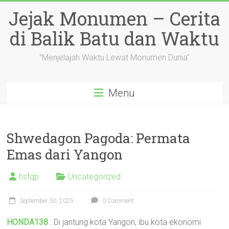
Skip
Jejak Monumen – Cerita
to
content
di Balik Batu dan Waktu
"Menjelajah Waktu Lewat Monumen Dunia"
Menu
Shwedagon Pagoda: Permata
Emas dari Yangon
hsfqp
Uncategorized
September 30, 2025
0 Comment
HONDA138
: Di jantung kota Yangon, ibu kota ekonomi