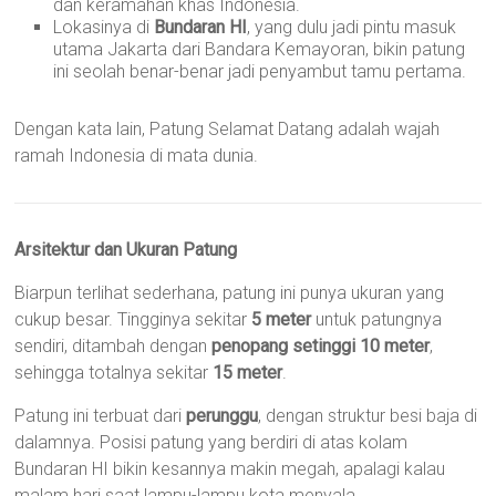
dan keramahan khas Indonesia.
Lokasinya di
Bundaran HI
, yang dulu jadi pintu masuk
utama Jakarta dari Bandara Kemayoran, bikin patung
ini seolah benar-benar jadi penyambut tamu pertama.
Dengan kata lain, Patung Selamat Datang adalah wajah
ramah Indonesia di mata dunia.
Arsitektur dan Ukuran Patung
Biarpun terlihat sederhana, patung ini punya ukuran yang
cukup besar. Tingginya sekitar
5 meter
untuk patungnya
sendiri, ditambah dengan
penopang setinggi 10 meter
,
sehingga totalnya sekitar
15 meter
.
Patung ini terbuat dari
perunggu
, dengan struktur besi baja di
dalamnya. Posisi patung yang berdiri di atas kolam
Bundaran HI bikin kesannya makin megah, apalagi kalau
malam hari saat lampu-lampu kota menyala.