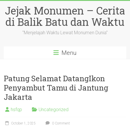
Skip
Jejak Monumen – Cerita
to
content
di Balik Batu dan Waktu
"Menjelajah Waktu Lewat Monumen Dunia"
Menu
Patung Selamat DatangIkon
Penyambut Tamu di Jantung
Jakarta
hsfqp
Uncategorized
October 1, 2025
0 Comment