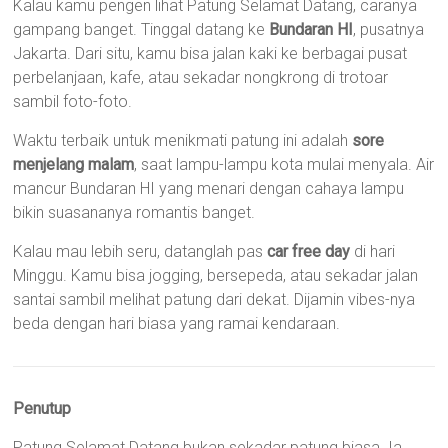
Kalau kamu pengen lihat Patung Selamat Datang, caranya
gampang banget. Tinggal datang ke
Bundaran HI
, pusatnya
Jakarta. Dari situ, kamu bisa jalan kaki ke berbagai pusat
perbelanjaan, kafe, atau sekadar nongkrong di trotoar
sambil foto-foto.
Waktu terbaik untuk menikmati patung ini adalah
sore
menjelang malam
, saat lampu-lampu kota mulai menyala. Air
mancur Bundaran HI yang menari dengan cahaya lampu
bikin suasananya romantis banget.
Kalau mau lebih seru, datanglah pas
car free day
di hari
Minggu. Kamu bisa jogging, bersepeda, atau sekadar jalan
santai sambil melihat patung dari dekat. Dijamin vibes-nya
beda dengan hari biasa yang ramai kendaraan.
Penutup
Patung Selamat Datang bukan sekadar patung biasa. Ia