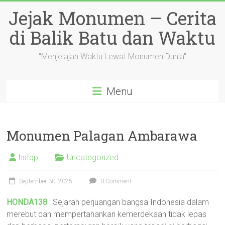
Skip
Jejak Monumen – Cerita
to
content
di Balik Batu dan Waktu
"Menjelajah Waktu Lewat Monumen Dunia"
Menu
Monumen Palagan Ambarawa
hsfqp
Uncategorized
September 30, 2025
0 Comment
HONDA138
: Sejarah perjuangan bangsa Indonesia dalam
merebut dan mempertahankan kemerdekaan tidak lepas