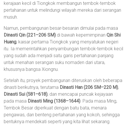
kerajaan kecil di Tiongkok membangun tembok-tembok
pertahanan untuk melindungi wilayah mereka dari serangan
musuh.
Namun, pembangunan besar-besaran dimulai pada masa
Dinasti Qin (221–206 SM)
di bawah kepemimpinan
Qin Shi
Huang
, kaisar pertama Tiongkok yang menyatukan negeri
itu. Ia memerintahkan penyambungan tembok-tembok kecil
yang sudah ada menjadi satu garis pertahanan panjang
untuk menahan serangan suku nomaden dari utara,
khususnya bangsa Xiongnu.
Setelah itu, proyek pembangunan diteruskan oleh beberapa
dinasti berikutnya, terutama
Dinasti Han (206 SM–220 M)
,
Dinasti Sui (581–618)
, dan mencapai puncak kejayaan
pada masa
Dinasti Ming (1368–1644)
. Pada masa Ming,
Tembok Besar diperkuat dengan batu bata, menara
pengawas, dan benteng pertahanan yang kokoh, sehingga
bentuknya mendekati seperti yang kita lihat sekarang.