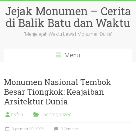
Skip
Jejak Monumen – Cerita
to
content
di Balik Batu dan Waktu
"Menjelajah Waktu Lewat Monumen Dunia"
Menu
Monumen Nasional Tembok
Besar Tiongkok: Keajaiban
Arsitektur Dunia
hsfqp
Uncategorized
September 30, 2025
0 Comment