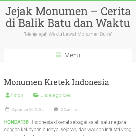
Skip
Jejak Monumen – Cerita
to
content
di Balik Batu dan Waktu
"Menjelajah Waktu Lewat Monumen Dunia"
Menu
Monumen Kretek Indonesia
hsfqp
Uncategorized
September 30, 2025
0 Comment
HONDA138
: Indonesia dikenal sebagai salah satu negara
dengan kekayaan budaya, sejarah, dan warisan industri yang