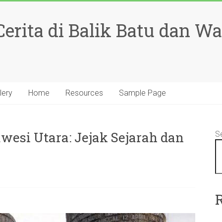
rita di Balik Batu dan W
lery
Home
Resources
Sample Page
esi Utara: Jejak Sejarah dan
S