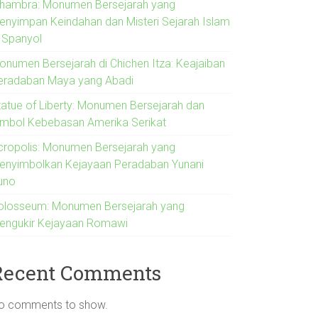
lhambra: Monumen Bersejarah yang
enyimpan Keindahan dan Misteri Sejarah Islam
i Spanyol
onumen Bersejarah di Chichen Itza: Keajaiban
eradaban Maya yang Abadi
tatue of Liberty: Monumen Bersejarah dan
imbol Kebebasan Amerika Serikat
cropolis: Monumen Bersejarah yang
enyimbolkan Kejayaan Peradaban Yunani
uno
olosseum: Monumen Bersejarah yang
engukir Kejayaan Romawi
Recent Comments
o comments to show.