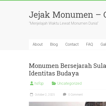
Skip
to
Jejak Monumen – Ce
content
"Menjelajah Waktu Lewat Monumen Dunia"
About
Blog
Contact
FAQ
Gal
Monumen Bersejarah Sulaw
Identitas Budaya
hsfqp
Uncategorized
October 2, 2025
0 Comment