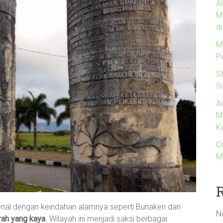
A
M
d
M
P
S
S
A
M
K
C
M
kenal dengan keindahan alamnya seperti Bunaken dan
N
rah yang kaya
. Wilayah ini menjadi saksi berbagai