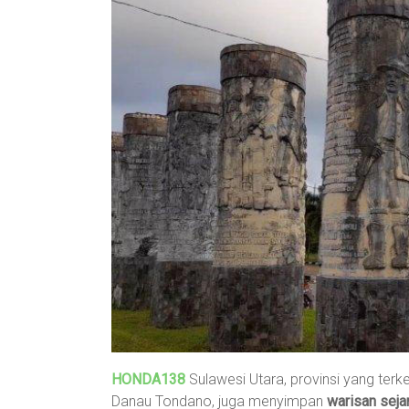
HONDA138
Sulawesi Utara, provinsi yang ter
Danau Tondano, juga menyimpan
warisan seja