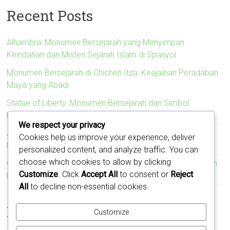
Recent Posts
Alhambra: Monumen Bersejarah yang Menyimpan
Keindahan dan Misteri Sejarah Islam di Spanyol
Monumen Bersejarah di Chichen Itza: Keajaiban Peradaban
Maya yang Abadi
Statue of Liberty: Monumen Bersejarah dan Simbol
Kebebasan Amerika Serikat
We respect your privacy
Acropolis: Monumen Bersejarah yang Menyimbolkan
Cookies help us improve your experience, deliver
Kejayaan Peradaban Yunani Kuno
personalized content, and analyze traffic. You can
choose which cookies to allow by clicking
Colosseum: Monumen Bersejarah yang Mengukir Kejayaan
Customize
. Click
Accept All
to consent or
Reject
Romawi
All
to decline non-essential cookies.
Recent Comments
Customize