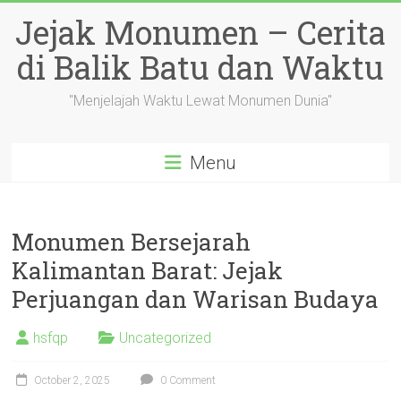
Skip
Jejak Monumen – Cerita
to
content
di Balik Batu dan Waktu
"Menjelajah Waktu Lewat Monumen Dunia"
Menu
Monumen Bersejarah
Kalimantan Barat: Jejak
Perjuangan dan Warisan Budaya
hsfqp
Uncategorized
October 2, 2025
0 Comment