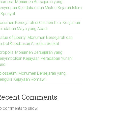
lhambra: Monumen Bersejarah yang
enyimpan Keindahan dan Misteri Sejarah Islam
i Spanyol
onumen Bersejarah di Chichen Itza: Keajaiban
eradaban Maya yang Abadi
tatue of Liberty: Monumen Bersejarah dan
imbol Kebebasan Amerika Serikat
cropolis: Monumen Bersejarah yang
enyimbolkan Kejayaan Peradaban Yunani
uno
olosseum: Monumen Bersejarah yang
engukir Kejayaan Romawi
Recent Comments
o comments to show.