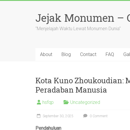
Skip
to
Jejak Monumen – Ce
content
"Menjelajah Waktu Lewat Monumen Dunia"
About
Blog
Contact
FAQ
Gal
Kota Kuno Zhoukoudian: 
Peradaban Manusia
hsfqp
Uncategorized
September 30, 2025
0 Comment
Pendahuluan