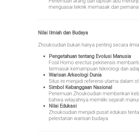
Penemuan arang dan lapisan abu menunj
menguasai teknik memasak dan pemana
Nilai Ilmiah dan Budaya
Zhoukoudian bukan hanya penting secara ilmi
Pengetahuan tentang Evolusi Manusia
Fosil Homo erectus pekinensis membantu
termasuk kemampuan teknologi dan adapt
Warisan Arkeologi Dunia
Situs ini menjadi referensi utama dalam st
Simbol Kebanggaan Nasional
Penemuan Zhoukoudian memberikan keban
bahwa wilayahnya memiliki sejarah manusi
Nilai Edukasi
Zhoukoudian menjadi pusat edukasi tenta
pelestarian warisan budaya.