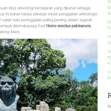
A
M
ebuah situs arkeologi bersejarah yang dikenal sebagai
d
itus ini bukan hanya sekadar lokasi penggalian arkeologis
 salah satu peninggalan paling penting dalam sejarah
M
tempat ditemukannya fosil
Homo erectus pekinensis
,
P
eking Man
).
S
S
A
M
K
C
M
N