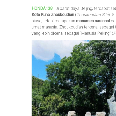
HONDA138
: Di barat daya Beijing, terdapat s
Kota Kuno Zhoukoudian
(
Zhoukoudian Site
). S
biasa, tetapi merupakan
monumen nasional
dan
umat manusia. Zhoukoudian terkenal sebagai 
yang lebih dikenal sebagai “Manusia Peking” (
P