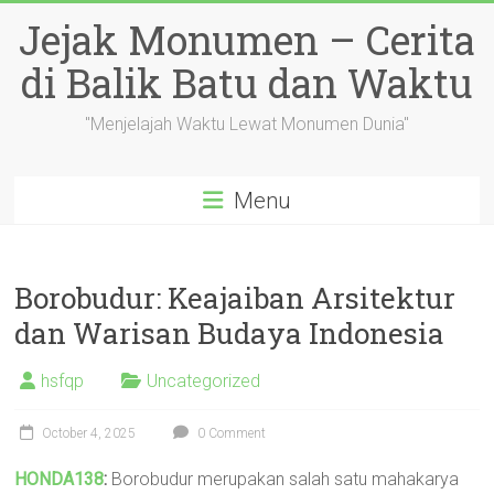
Skip
Jejak Monumen – Cerita
to
content
di Balik Batu dan Waktu
"Menjelajah Waktu Lewat Monumen Dunia"
Menu
Borobudur: Keajaiban Arsitektur
dan Warisan Budaya Indonesia
hsfqp
Uncategorized
October 4, 2025
0 Comment
HONDA138
:
Borobudur merupakan salah satu mahakarya