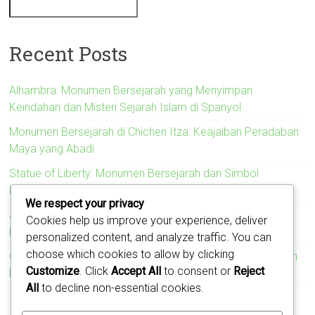
Recent Posts
Alhambra: Monumen Bersejarah yang Menyimpan
Keindahan dan Misteri Sejarah Islam di Spanyol
Monumen Bersejarah di Chichen Itza: Keajaiban Peradaban
Maya yang Abadi
Statue of Liberty: Monumen Bersejarah dan Simbol
Kebebasan Amerika Serikat
We respect your privacy
Acropolis: Monumen Bersejarah yang Menyimbolkan
Cookies help us improve your experience, deliver
Kejayaan Peradaban Yunani Kuno
personalized content, and analyze traffic. You can
choose which cookies to allow by clicking
Colosseum: Monumen Bersejarah yang Mengukir Kejayaan
Customize
. Click
Accept All
to consent or
Reject
Romawi
All
to decline non-essential cookies.