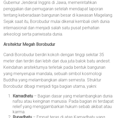
Gubernur Jenderal Inggris di Jawa, memerintahkan
penggalian dan pemugaran setelah mendapat laporan
tentang keberadaan bangunan besar di kawasan Magelang.
Sejak saat itu, Borobudur mulai dikenal kembali oleh dunia
internasional dan menjadi salah satu pusat perhatian
arkeologi serta pariwisata dunia.
Arsitektur Megah Borobudur
Candi Borobudur berdiri kokoh dengan tinggi sekitar 35
meter dan terdiri dari lebih dari dua juta balok batu andesit.
Keindahan arsitekturnya terletak pada bentuk bangunan
yang menyerupai mandala, sebuah simbol kosmologi
Buddha yang melambangkan alam semesta. Struktur
Borobudur dibagi menjadi tiga bagian utama, yakni:
Kamadhatu
– Bagian dasar yang melambangkan dunia
nafsu atau keinginan manusia. Pada bagian ini terdapat
relief yang menggambarkan hukum sebab akibat atau
karma.
Rupadhatu
– Empat teras di atas Kamadhatu yang